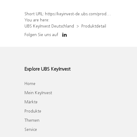
Short URL:
https://keyinvest-de.ubs.com/produkt/detail/index/isin/DE000WA7ACH7
You are here:
UBS KeyInvest Deutschland
Produktdetail
Folgen Sie uns auf
Explore UBS KeyInvest
Home
Mein KeyInvest
Märkte
Produkte
Themen
Service