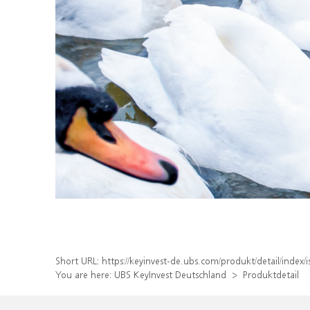
Short URL:
https://keyinvest-de.ubs.com/produkt/detail/inde
You are here:
UBS KeyInvest Deutschland
Produktdetail