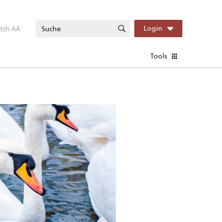
itch AA
Login
Tools