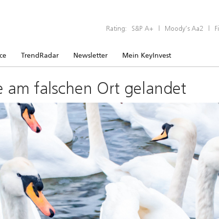
Rating:
S&P A+
|
Moody’s Aa2
|
F
ice
TrendRadar
Newsletter
Mein KeyInvest
e am falschen Ort gelandet