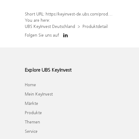
Short URL:
https://keyinvest-de.ubs.com/produkt/detail/index/isin/DE000WA79ZS2
You are here:
UBS KeyInvest Deutschland
Produktdetail
Folgen Sie uns auf
Explore UBS KeyInvest
Home
Mein KeyInvest
Märkte
Produkte
Themen
Service