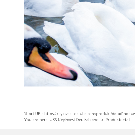
Short URL:
https://keyinvest-de.ubs.com/produkt/detail/inde
You are here:
UBS KeyInvest Deutschland
Produktdetail