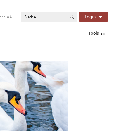
itch AA
Login
Tools