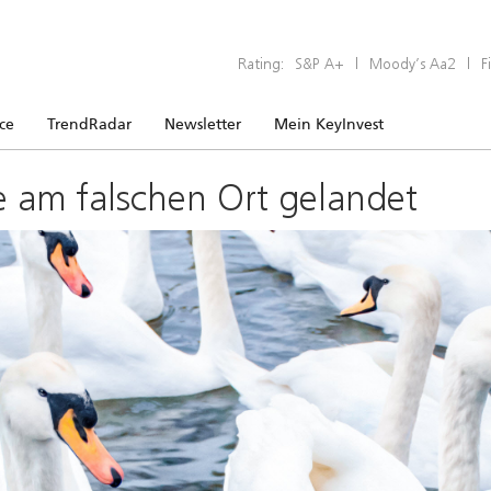
Rating:
S&P A+
|
Moody’s Aa2
|
F
ice
TrendRadar
Newsletter
Mein KeyInvest
e am falschen Ort gelandet