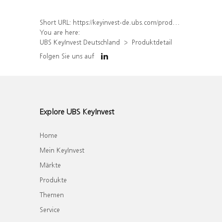
Short URL:
https://keyinvest-de.ubs.com/produkt/detail/index/isin/DE000WA79D21
You are here:
UBS KeyInvest Deutschland
Produktdetail
Folgen Sie uns auf
Explore UBS KeyInvest
Home
Mein KeyInvest
Märkte
Produkte
Themen
Service