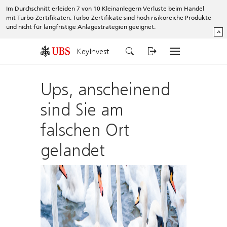
Im Durchschnitt erleiden 7 von 10 Kleinanlegern Verluste beim Handel
mit Turbo-Zertifikaten. Turbo-Zertifikate sind hoch risikoreiche Produkte
und nicht für langfristige Anlagestrategien geeignet.
^
KeyInvest
Ups, anscheinend
sind Sie am
falschen Ort
gelandet