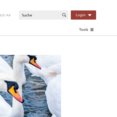
itch AA
Login
Tools