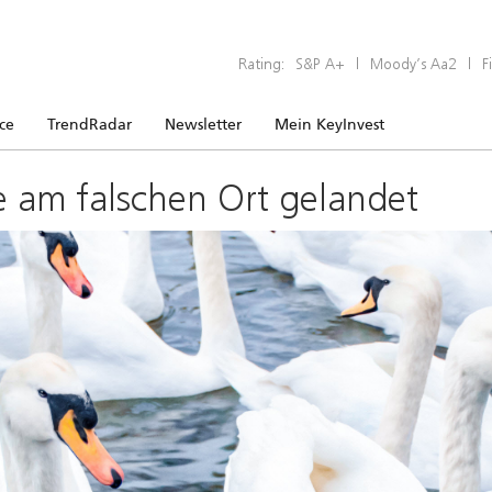
Rating:
S&P A+
|
Moody’s Aa2
|
F
ice
TrendRadar
Newsletter
Mein KeyInvest
e am falschen Ort gelandet