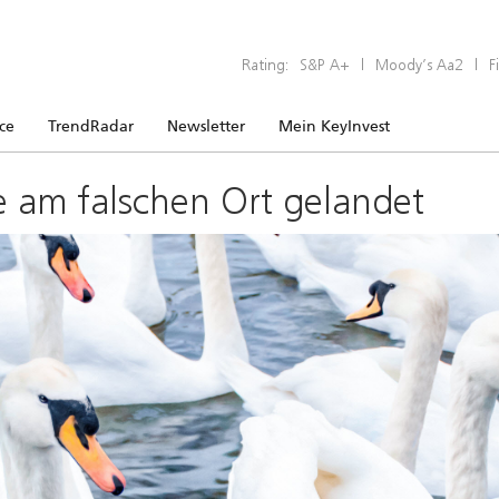
Rating:
S&P A+
|
Moody’s Aa2
|
F
ice
TrendRadar
Newsletter
Mein KeyInvest
e am falschen Ort gelandet