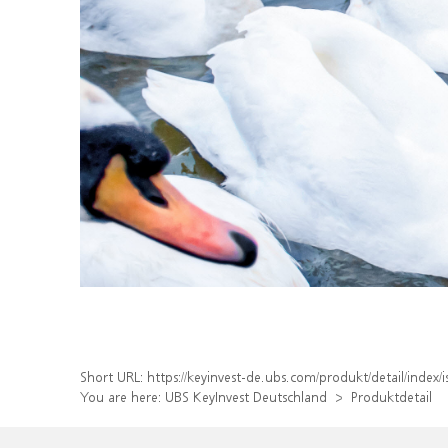
Short URL:
https://keyinvest-de.ubs.com/produkt/detail/inde
You are here:
UBS KeyInvest Deutschland
Produktdetail