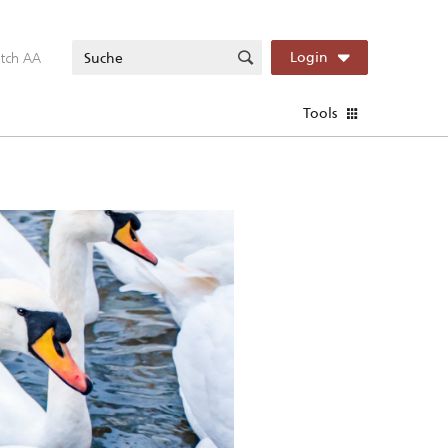
itch AA
Login
Tools