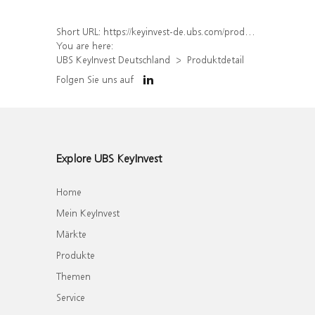
Short URL:
https://keyinvest-de.ubs.com/produkt/detail/index/isin/DE000WA79898
You are here:
UBS KeyInvest Deutschland
Produktdetail
Folgen Sie uns auf
Explore UBS KeyInvest
Home
Mein KeyInvest
Märkte
Produkte
Themen
Service