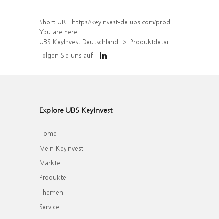
Short URL:
https://keyinvest-de.ubs.com/produkt/detail/index/isin/DE000WA79880
You are here:
UBS KeyInvest Deutschland
Produktdetail
Folgen Sie uns auf
Explore UBS KeyInvest
Home
Mein KeyInvest
Märkte
Produkte
Themen
Service