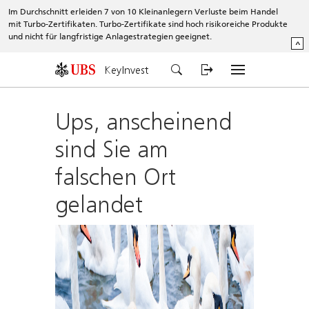
Im Durchschnitt erleiden 7 von 10 Kleinanlegern Verluste beim Handel
mit Turbo-Zertifikaten. Turbo-Zertifikate sind hoch risikoreiche Produkte
und nicht für langfristige Anlagestrategien geeignet.
^
KeyInvest
Ups, anscheinend
sind Sie am
falschen Ort
gelandet