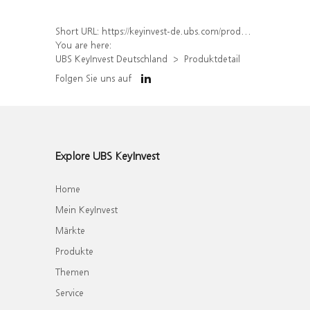
Short URL:
https://keyinvest-de.ubs.com/produkt/detail/index/isin/DE000WA79526
You are here:
UBS KeyInvest Deutschland
Produktdetail
Folgen Sie uns auf
Explore UBS KeyInvest
Home
Mein KeyInvest
Märkte
Produkte
Themen
Service