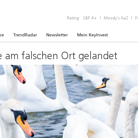
Rating:
S&P A+
|
Moody’s Aa2
|
F
ice
TrendRadar
Newsletter
Mein KeyInvest
e am falschen Ort gelandet