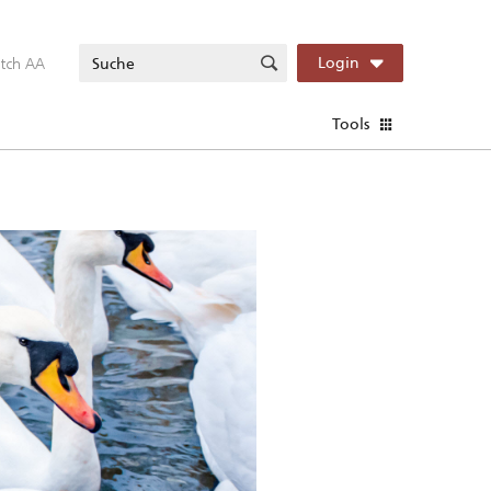
itch AA
Login
Tools