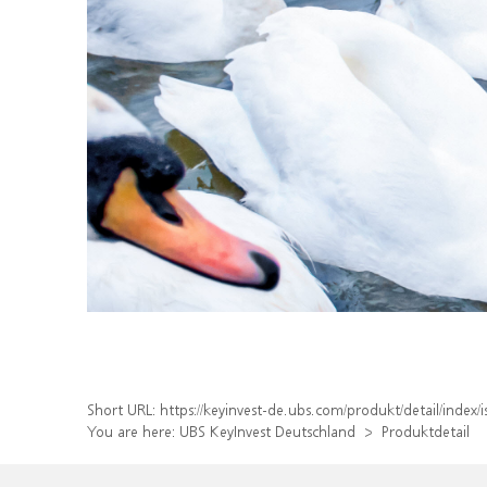
Short URL:
https://keyinvest-de.ubs.com/produkt/detail/inde
You are here:
UBS KeyInvest Deutschland
Produktdetail