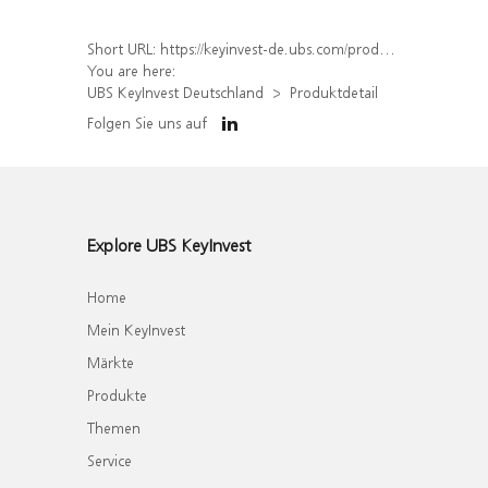
Short URL:
https://keyinvest-de.ubs.com/produkt/detail/index/isin/DE000WA79443
You are here:
UBS KeyInvest Deutschland
Produktdetail
Folgen Sie uns auf
Explore UBS KeyInvest
Home
Mein KeyInvest
Märkte
Produkte
Themen
Service