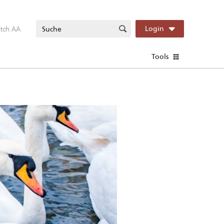
itch AA
Login
Tools