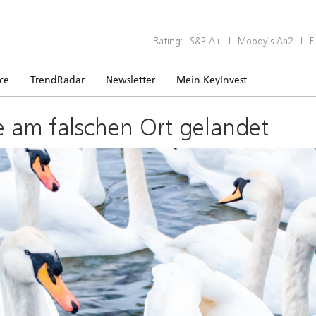
Rating:
S&P A+
|
Moody’s Aa2
|
F
ice
TrendRadar
Newsletter
Mein KeyInvest
e am falschen Ort gelandet