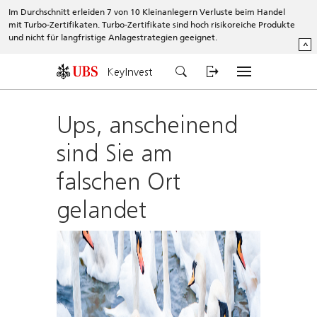
Im Durchschnitt erleiden 7 von 10 Kleinanlegern Verluste beim Handel
mit Turbo-Zertifikaten. Turbo-Zertifikate sind hoch risikoreiche Produkte
und nicht für langfristige Anlagestrategien geeignet.
^
KeyInvest
Ups, anscheinend
sind Sie am
falschen Ort
gelandet