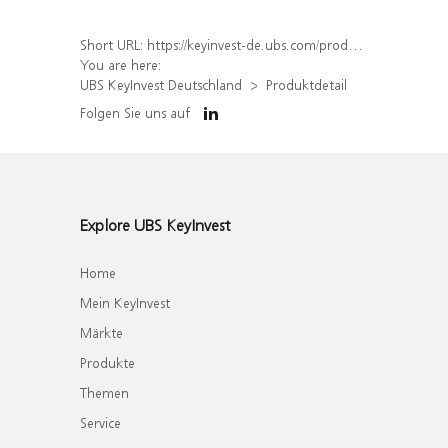
Short URL:
https://keyinvest-de.ubs.com/produkt/detail/index/isin/DE000WA79229
You are here:
UBS KeyInvest Deutschland
Produktdetail
Folgen Sie uns auf
Explore UBS KeyInvest
Home
Mein KeyInvest
Märkte
Produkte
Themen
Service