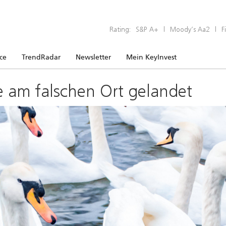
Rating:
S&P A+
|
Moody’s Aa2
|
F
ice
TrendRadar
Newsletter
Mein KeyInvest
e am falschen Ort gelandet