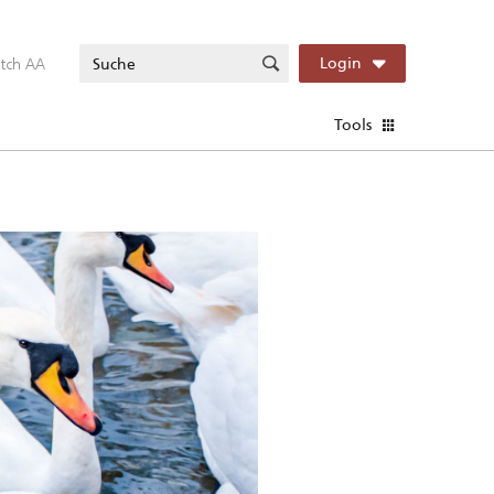
itch AA
Login
Tools