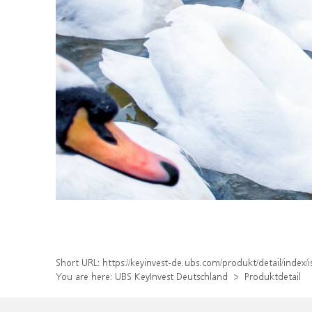
Short URL:
https://keyinvest-de.ubs.com/produkt/detail/inde
You are here:
UBS KeyInvest Deutschland
Produktdetail