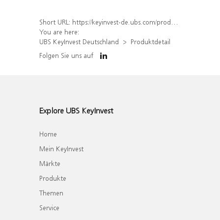
Short URL:
https://keyinvest-de.ubs.com/produkt/detail/index/isin/DE000WA79047
You are here:
UBS KeyInvest Deutschland
Produktdetail
Folgen Sie uns auf
Explore UBS KeyInvest
Home
Mein KeyInvest
Märkte
Produkte
Themen
Service