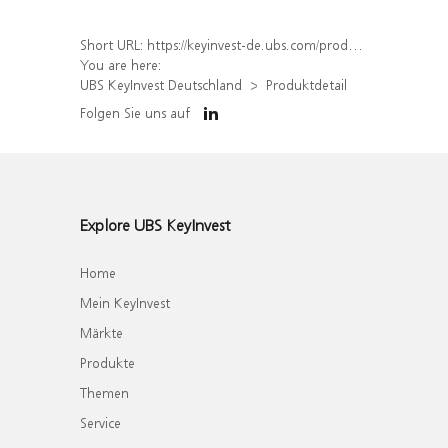
Short URL:
https://keyinvest-de.ubs.com/produkt/detail/index/isin/DE000WA78ZL9
You are here:
UBS KeyInvest Deutschland
Produktdetail
Folgen Sie uns auf
Explore UBS KeyInvest
Home
Mein KeyInvest
Märkte
Produkte
Themen
Service