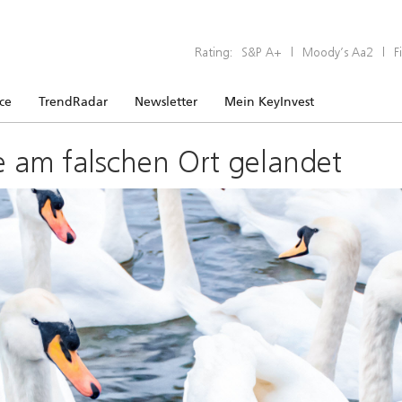
Rating:
S&P A+
|
Moody’s Aa2
|
F
ice
TrendRadar
Newsletter
Mein KeyInvest
e am falschen Ort gelandet