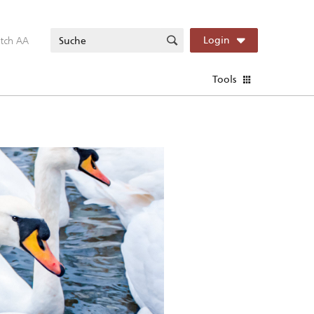
itch AA
Login
Tools