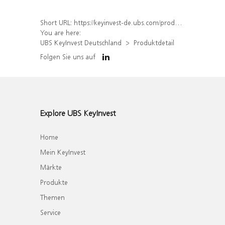
Short URL:
https://keyinvest-de.ubs.com/produkt/detail/index/isin/DE000WA78W86
You are here:
UBS KeyInvest Deutschland
Produktdetail
Folgen Sie uns auf
Explore UBS KeyInvest
Home
Mein KeyInvest
Märkte
Produkte
Themen
Service