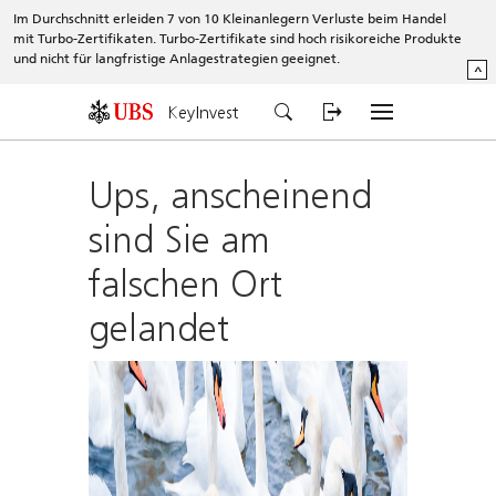
Im Durchschnitt erleiden 7 von 10 Kleinanlegern Verluste beim Handel
mit Turbo-Zertifikaten. Turbo-Zertifikate sind hoch risikoreiche Produkte
und nicht für langfristige Anlagestrategien geeignet.
^
KeyInvest
Ups, anscheinend
sind Sie am
falschen Ort
gelandet