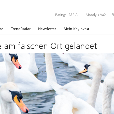
Rating:
S&P A+
|
Moody’s Aa2
|
F
ice
TrendRadar
Newsletter
Mein KeyInvest
e am falschen Ort gelandet