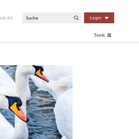
itch AA
Login
Tools