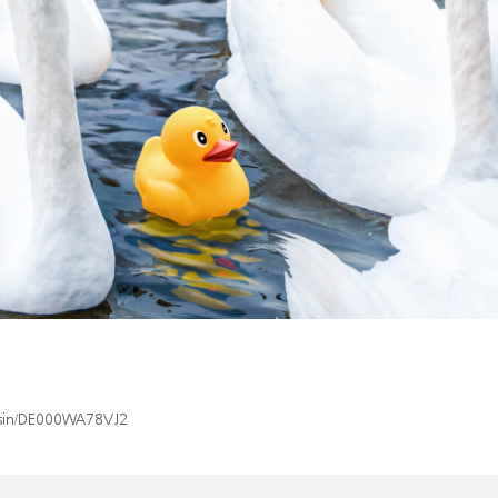
x/isin/DE000WA78VJ2