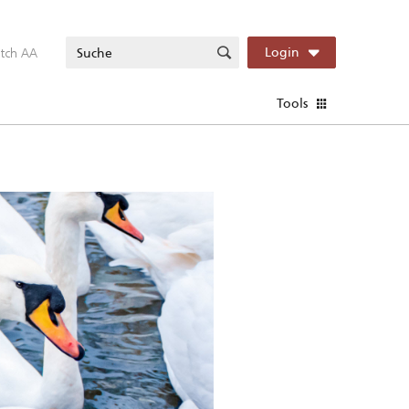
itch AA
Login
Tools