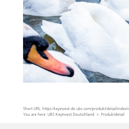
Short URL:
https://keyinvest-de.ubs.com/produkt/detail/inde
You are here:
UBS KeyInvest Deutschland
Produktdetail