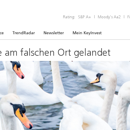
Rating:
S&P A+
|
Moody’s Aa2
|
F
ice
TrendRadar
Newsletter
Mein KeyInvest
e am falschen Ort gelandet