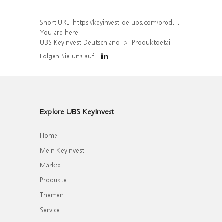
Short URL:
https://keyinvest-de.ubs.com/produkt/detail/index/isin/DE000WA78UZ0
You are here:
UBS KeyInvest Deutschland
Produktdetail
Folgen Sie uns auf
Explore UBS KeyInvest
Home
Mein KeyInvest
Märkte
Produkte
Themen
Service