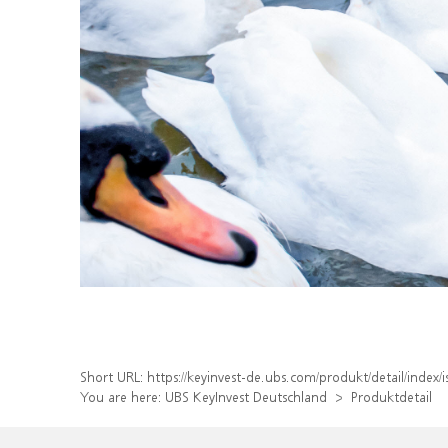
Short URL:
https://keyinvest-de.ubs.com/produkt/detail/inde
You are here:
UBS KeyInvest Deutschland
Produktdetail