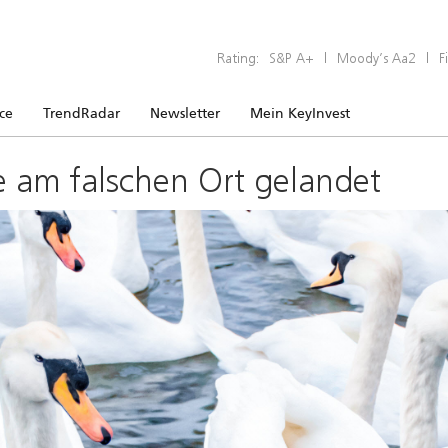
Rating:
S&P A+
|
Moody’s Aa2
|
F
ice
TrendRadar
Newsletter
Mein KeyInvest
e am falschen Ort gelandet