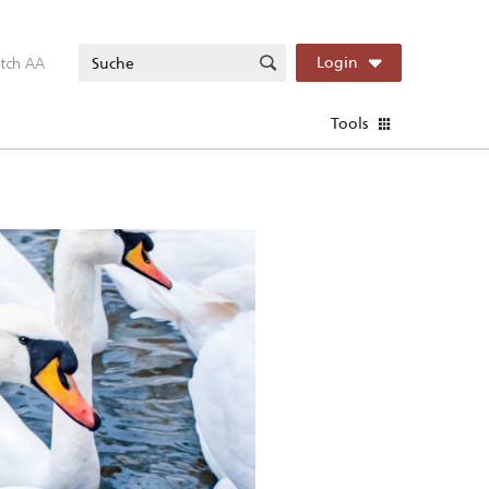
itch AA
Login
Tools