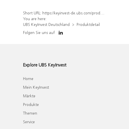
Short URL:
https://keyinvest-de.ubs.com/produkt/detail/index/isin/DE000WA78T24
You are here:
UBS KeyInvest Deutschland
Produktdetail
Folgen Sie uns auf
Explore UBS KeyInvest
Home
Mein KeyInvest
Märkte
Produkte
Themen
Service