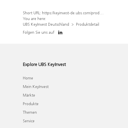
Short URL:
https://keyinvest-de.ubs.com/produkt/detail/index/isin/DE000WA78SJ8
You are here:
UBS KeyInvest Deutschland
Produktdetail
Folgen Sie uns auf
Explore UBS KeyInvest
Home
Mein KeyInvest
Märkte
Produkte
Themen
Service