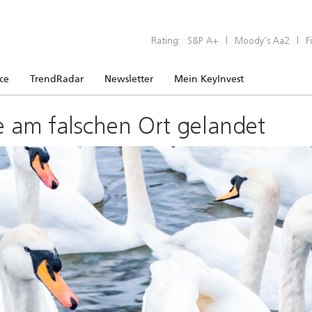
Rating:
S&P A+
|
Moody’s Aa2
|
F
ice
TrendRadar
Newsletter
Mein KeyInvest
e am falschen Ort gelandet