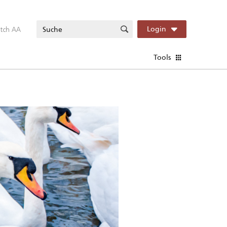
itch AA
Login
Tools