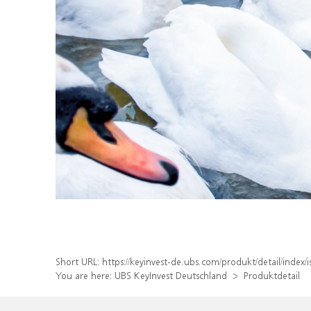
Short URL:
https://keyinvest-de.ubs.com/produkt/detail/inde
You are here:
UBS KeyInvest Deutschland
Produktdetail