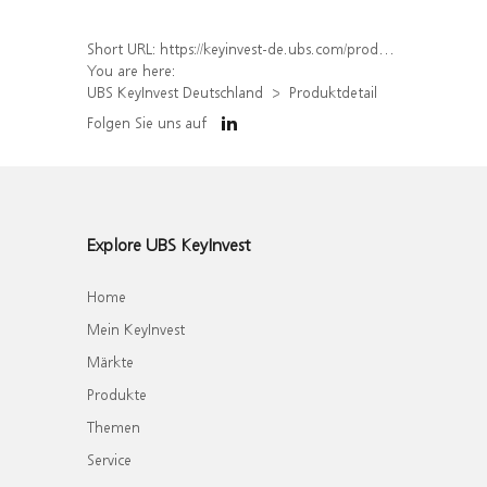
Short URL:
https://keyinvest-de.ubs.com/produkt/detail/index/isin/DE000WA78QP9
You are here:
UBS KeyInvest Deutschland
Produktdetail
Folgen Sie uns auf
Explore UBS KeyInvest
Home
Mein KeyInvest
Märkte
Produkte
Themen
Service