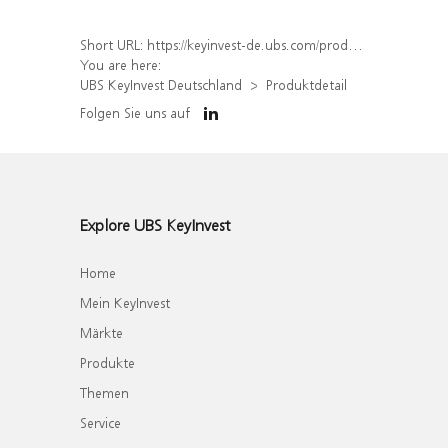
Short URL:
https://keyinvest-de.ubs.com/produkt/detail/index/isin/DE000WA78QH6
You are here:
UBS KeyInvest Deutschland
Produktdetail
Folgen Sie uns auf
Explore UBS KeyInvest
Home
Mein KeyInvest
Märkte
Produkte
Themen
Service