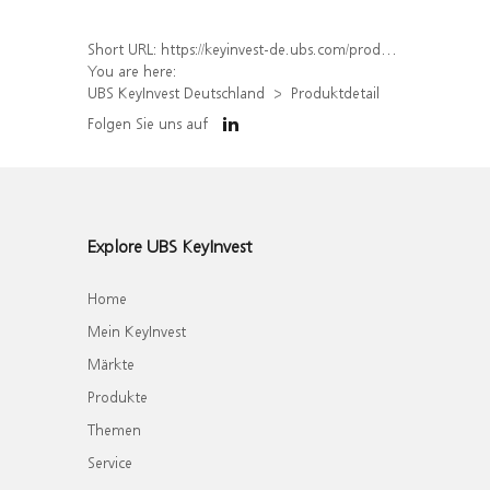
Short URL:
https://keyinvest-de.ubs.com/produkt/detail/index/isin/DE000WA78PQ9
You are here:
UBS KeyInvest Deutschland
Produktdetail
Folgen Sie uns auf
Explore UBS KeyInvest
Home
Mein KeyInvest
Märkte
Produkte
Themen
Service