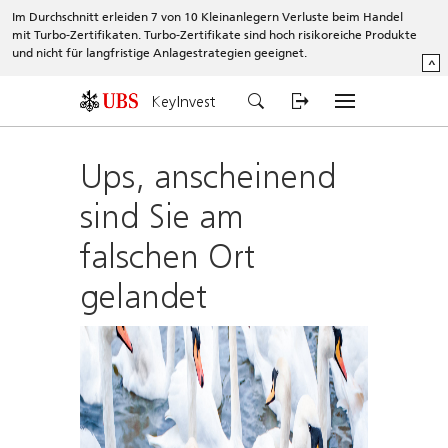
Im Durchschnitt erleiden 7 von 10 Kleinanlegern Verluste beim Handel
mit Turbo-Zertifikaten. Turbo-Zertifikate sind hoch risikoreiche Produkte
und nicht für langfristige Anlagestrategien geeignet.
^
KeyInvest
Ups, anscheinend
sind Sie am
falschen Ort
gelandet