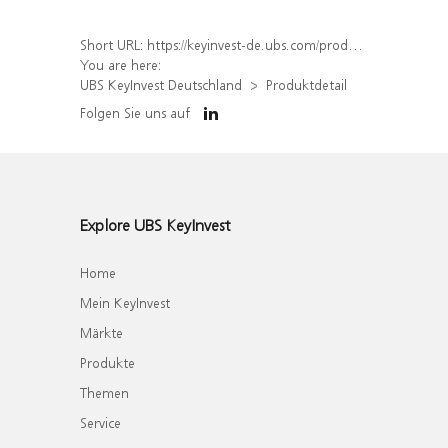
Short URL:
https://keyinvest-de.ubs.com/produkt/detail/index/isin/DE000WA78P51
You are here:
UBS KeyInvest Deutschland
Produktdetail
Folgen Sie uns auf
Explore UBS KeyInvest
Home
Mein KeyInvest
Märkte
Produkte
Themen
Service