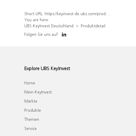
Short URL:
https://keyinvest-de.ubs.com/produkt/detail/index/isin/DE000WA78P44
You are here:
UBS KeyInvest Deutschland
Produktdetail
Folgen Sie uns auf
Explore UBS KeyInvest
Home
Mein KeyInvest
Märkte
Produkte
Themen
Service