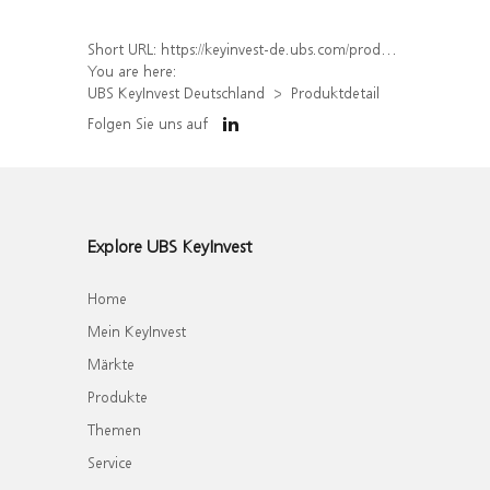
Short URL:
https://keyinvest-de.ubs.com/produkt/detail/index/isin/DE000WA78P36
You are here:
UBS KeyInvest Deutschland
Produktdetail
Folgen Sie uns auf
Explore UBS KeyInvest
Home
Mein KeyInvest
Märkte
Produkte
Themen
Service