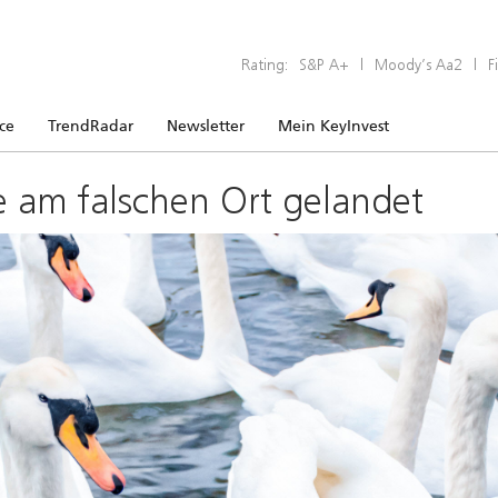
Rating:
S&P A+
|
Moody’s Aa2
|
F
ice
TrendRadar
Newsletter
Mein KeyInvest
e am falschen Ort gelandet