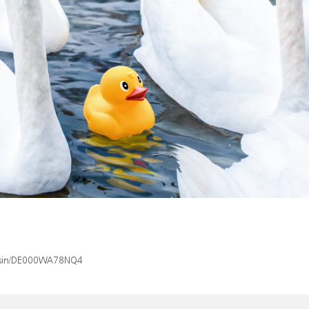
ex/isin/DE000WA78NQ4