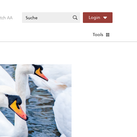
itch AA
Login
Tools