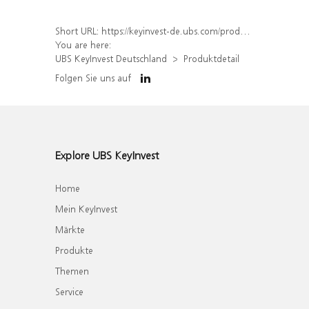
Short URL:
https://keyinvest-de.ubs.com/produkt/detail/index/isin/DE000WA78NK7
You are here:
UBS KeyInvest Deutschland
Produktdetail
Folgen Sie uns auf
Explore UBS KeyInvest
Home
Mein KeyInvest
Märkte
Produkte
Themen
Service