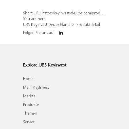
Short URL:
https://keyinvest-de.ubs.com/produkt/detail/index/isin/DE000WA78NB6
You are here:
UBS KeyInvest Deutschland
Produktdetail
Folgen Sie uns auf
Explore UBS KeyInvest
Home
Mein KeyInvest
Märkte
Produkte
Themen
Service