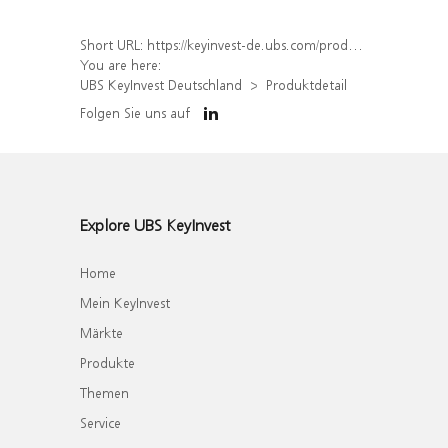
Short URL:
https://keyinvest-de.ubs.com/produkt/detail/index/isin/DE000WA78MM5
You are here:
UBS KeyInvest Deutschland
Produktdetail
Folgen Sie uns auf
Explore UBS KeyInvest
Home
Mein KeyInvest
Märkte
Produkte
Themen
Service