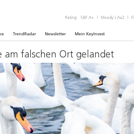
Rating:
S&P A+
|
Moody’s Aa2
|
F
ice
TrendRadar
Newsletter
Mein KeyInvest
e am falschen Ort gelandet