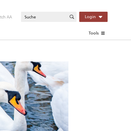
itch AA
Login
Tools