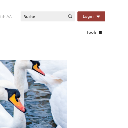
itch AA
Login
Tools