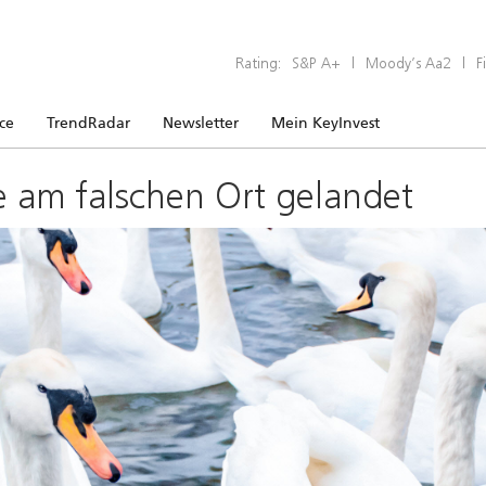
Rating:
S&P A+
|
Moody’s Aa2
|
F
ice
TrendRadar
Newsletter
Mein KeyInvest
e am falschen Ort gelandet