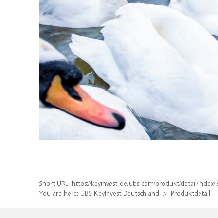
Short URL:
https://keyinvest-de.ubs.com/produkt/detail/inde
You are here:
UBS KeyInvest Deutschland
Produktdetail