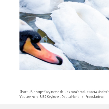
Short URL:
https://keyinvest-de.ubs.com/produkt/detail/inde
You are here:
UBS KeyInvest Deutschland
Produktdetail