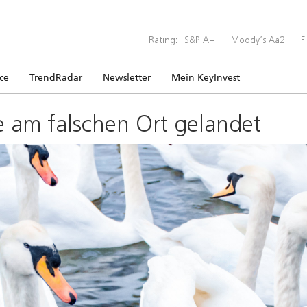
Rating:
S&P A+
|
Moody’s Aa2
|
F
ice
TrendRadar
Newsletter
Mein KeyInvest
e am falschen Ort gelandet