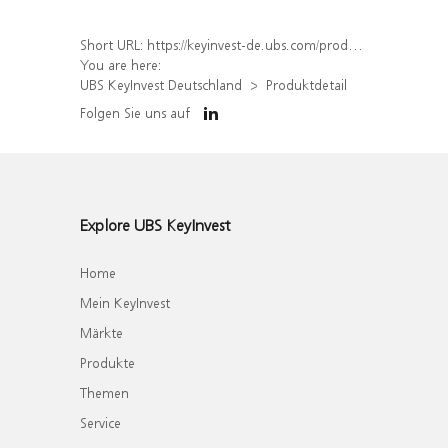
Short URL:
https://keyinvest-de.ubs.com/produkt/detail/index/isin/DE000WA78JB4
You are here:
UBS KeyInvest Deutschland
Produktdetail
Folgen Sie uns auf
Explore UBS KeyInvest
Home
Mein KeyInvest
Märkte
Produkte
Themen
Service