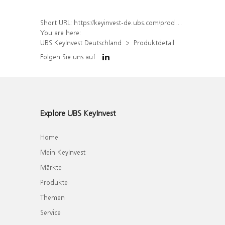
Short URL:
https://keyinvest-de.ubs.com/produkt/detail/index/isin/DE000WA78HQ6
You are here:
UBS KeyInvest Deutschland
Produktdetail
Folgen Sie uns auf
Explore UBS KeyInvest
Home
Mein KeyInvest
Märkte
Produkte
Themen
Service