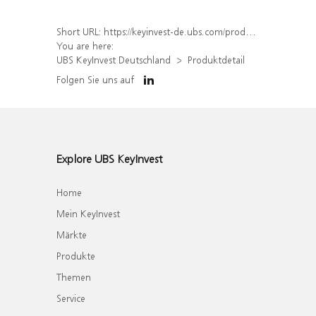
Short URL:
https://keyinvest-de.ubs.com/produkt/detail/index/isin/DE000WA78G60
You are here:
UBS KeyInvest Deutschland
Produktdetail
Folgen Sie uns auf
Explore UBS KeyInvest
Home
Mein KeyInvest
Märkte
Produkte
Themen
Service