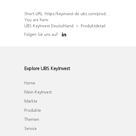
Short URL:
https://keyinvest-de.ubs.com/produkt/detail/index/isin/DE000WA785U7
You are here:
UBS KeyInvest Deutschland
Produktdetail
Folgen Sie uns auf
Explore UBS KeyInvest
Home
Mein KeyInvest
Märkte
Produkte
Themen
Service