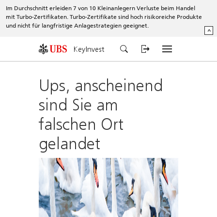
Im Durchschnitt erleiden 7 von 10 Kleinanlegern Verluste beim Handel
mit Turbo-Zertifikaten. Turbo-Zertifikate sind hoch risikoreiche Produkte
und nicht für langfristige Anlagestrategien geeignet.
^
KeyInvest
Ups, anscheinend
sind Sie am
falschen Ort
gelandet