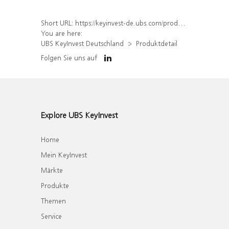
Short URL:
https://keyinvest-de.ubs.com/produkt/detail/index/isin/DE000WA77ZX6
You are here:
UBS KeyInvest Deutschland
Produktdetail
Folgen Sie uns auf
Explore UBS KeyInvest
Home
Mein KeyInvest
Märkte
Produkte
Themen
Service