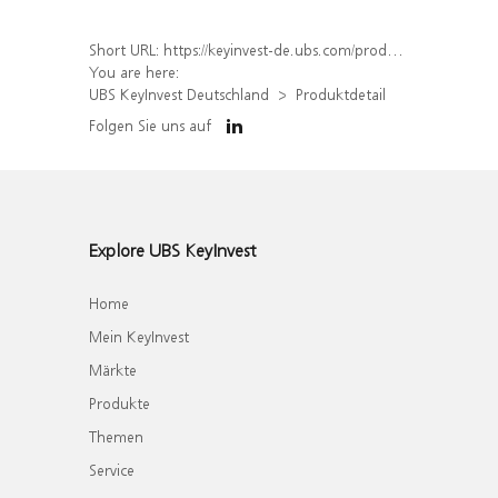
Short URL:
https://keyinvest-de.ubs.com/produkt/detail/index/isin/DE000WA77Z27
You are here:
UBS KeyInvest Deutschland
Produktdetail
Folgen Sie uns auf
Explore UBS KeyInvest
Home
Mein KeyInvest
Märkte
Produkte
Themen
Service