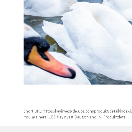
Short URL:
https://keyinvest-de.ubs.com/produkt/detail/inde
You are here:
UBS KeyInvest Deutschland
Produktdetail