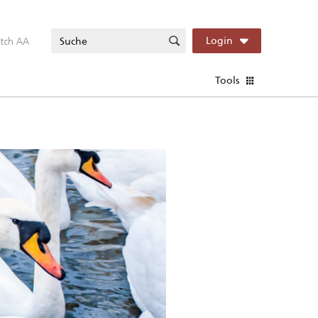
itch AA
Login
Tools