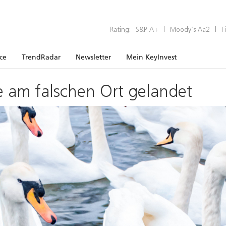
Rating:
S&P A+
|
Moody’s Aa2
|
F
ice
TrendRadar
Newsletter
Mein KeyInvest
e am falschen Ort gelandet