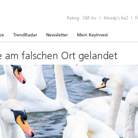
Rating:
S&P A+
|
Moody’s Aa2
|
F
ice
TrendRadar
Newsletter
Mein KeyInvest
e am falschen Ort gelandet