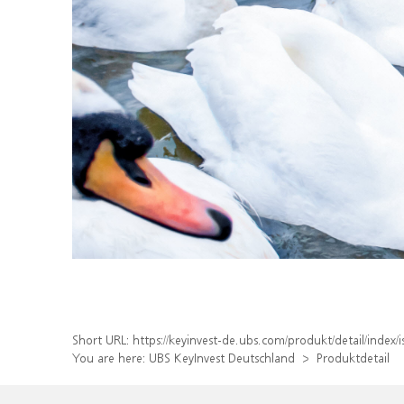
Short URL:
https://keyinvest-de.ubs.com/produkt/detail/inde
You are here:
UBS KeyInvest Deutschland
Produktdetail