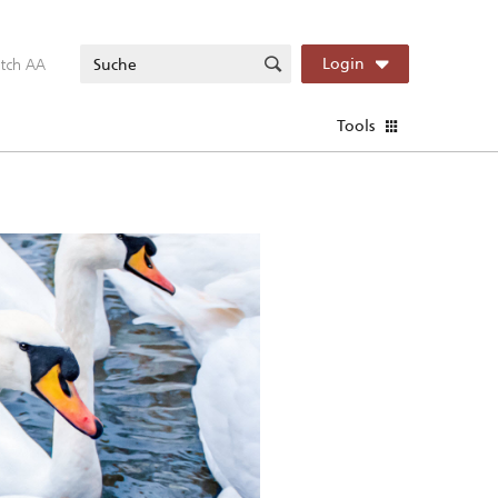
itch AA
Login
Tools