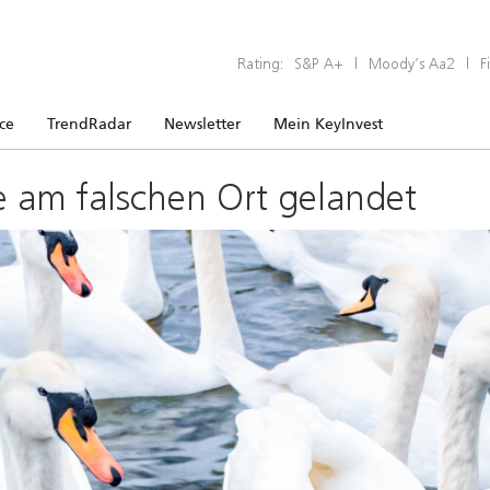
Rating:
S&P A+
|
Moody’s Aa2
|
F
ice
TrendRadar
Newsletter
Mein KeyInvest
e am falschen Ort gelandet