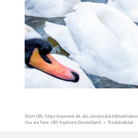
Short URL:
https://keyinvest-de.ubs.com/produkt/detail/inde
You are here:
UBS KeyInvest Deutschland
Produktdetail