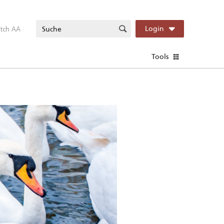
itch AA
Login
Tools