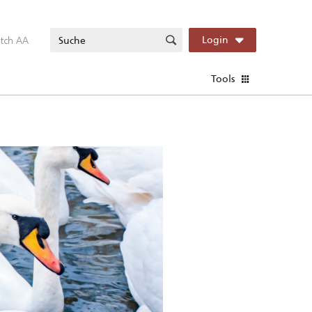
itch AA
Login
Tools