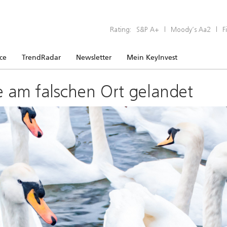
Rating:
S&P A+
|
Moody’s Aa2
|
F
ice
TrendRadar
Newsletter
Mein KeyInvest
e am falschen Ort gelandet