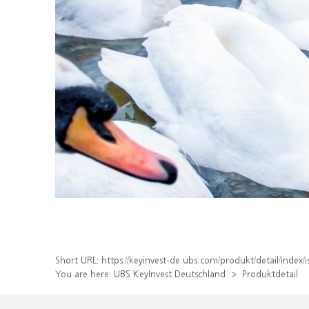
Short URL:
https://keyinvest-de.ubs.com/produkt/detail/inde
You are here:
UBS KeyInvest Deutschland
Produktdetail