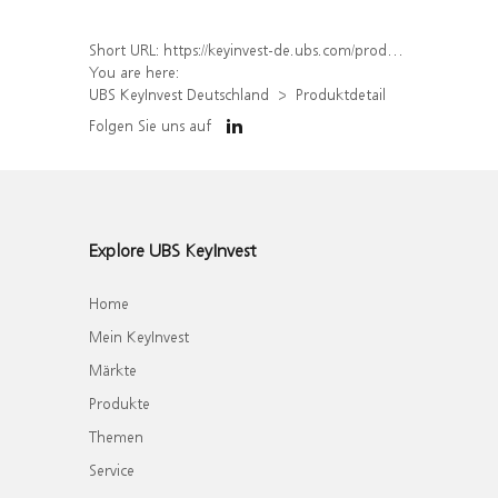
Short URL:
https://keyinvest-de.ubs.com/produkt/detail/index/isin/DE000WA77C73
You are here:
UBS KeyInvest Deutschland
Produktdetail
Folgen Sie uns auf
Explore UBS KeyInvest
Home
Mein KeyInvest
Märkte
Produkte
Themen
Service